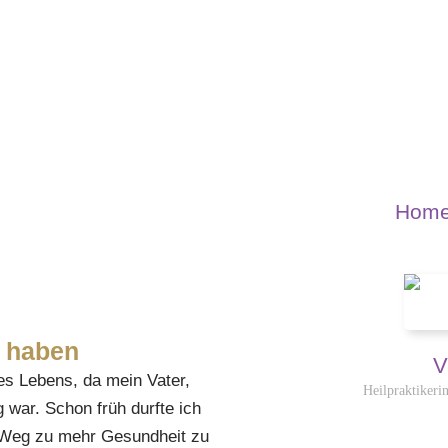
Hom
n haben
V
nes Lebens, da mein Vater,
Heilpraktikeri
g war. Schon früh durfte ich
m Weg zu mehr Gesundheit zu