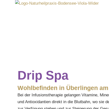
Zum
Inhalt
springen
Drip Spa
Wohlbefinden in Überlingen a
Bei der Infusionstherapie gelangen Vitamine, Min
und Antioxidantien direkt in die Blutbahn, wo sie 
zur Verfügung stehen und zur Steigerung der Ges