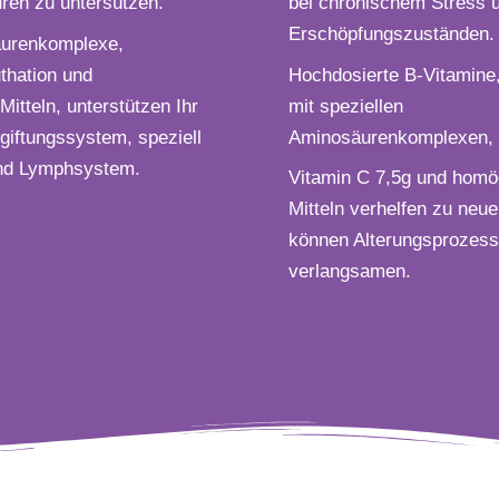
ren zu untersützen.
bei chronischem Stress 
Erschöpfungszuständen.
äurenkomplexe,
thation und
Hochdosierte B-Vitamine,
itteln, unterstützen Ihr
mit speziellen
giftungssystem, speziell
Aminosäurenkomplexen,
und Lymphsystem.
Vitamin C 7,5g und homö
Mitteln verhelfen zu neu
können Alterungsprozes
verlangsamen.