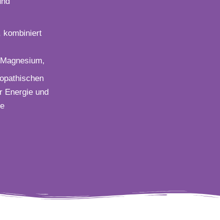
und
 kombiniert
 Magnesium,
opathischen
er Energie und
se