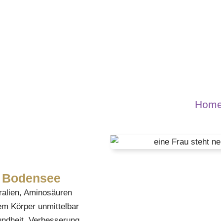
Hom
m Bodensee
eralien, Aminosäuren
dem Körper unmittelbar
undheit, Verbesserung