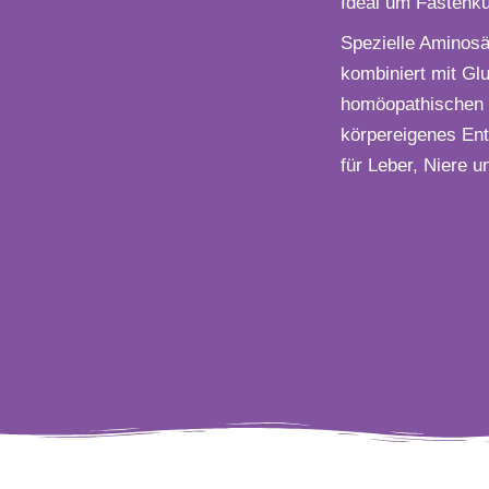
Ideal um Fastenku
Spezielle Aminos
kombiniert mit Glu
homöopathischen M
körpereigenes Ent
für Leber, Niere 